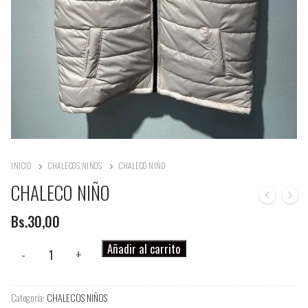
INICIO
CHALECOS NIÑOS
CHALECO NIÑO
CHALECO NIÑO
Bs.
30,00
CHALECO
Añadir al carrito
-
+
NIÑO
cantidad
Categoría:
CHALECOS NIÑOS