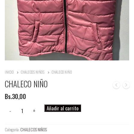
INICIO
CHALECOS NIÑOS
CHALECO NIÑO
CHALECO NIÑO
Bs.
30,00
CHALECO
Añadir al carrito
-
+
NIÑO
cantidad
Categoría:
CHALECOS NIÑOS