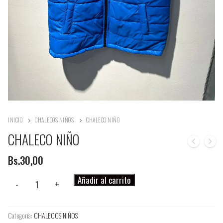
INICIO
CHALECOS NIÑOS
CHALECO NIÑO
CHALECO NIÑO
Bs.
30,00
CHALECO
Añadir al carrito
-
+
NIÑO
cantidad
Categoría:
CHALECOS NIÑOS