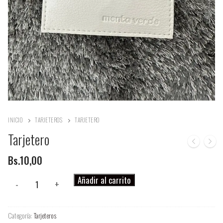
INICIO
TARJETEROS
TARJETERO
Tarjetero
Bs.
10,00
Tarjetero
Añadir al carrito
-
+
cantidad
Categoría:
Tarjeteros