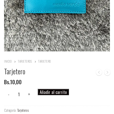
INICIO
TARJETEROS
TARJETERO
Tarjetero
Bs.
10,00
Tarjetero
Añadir al carrito
-
+
cantidad
Categoría:
Tarjeteros