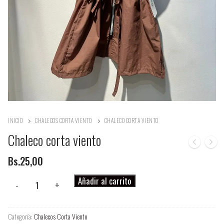
INICIO
CHALECOS CORTA VIENTO
CHALECO CORTA VIENTO
Chaleco corta viento
Bs.
25,00
Chaleco
Añadir al carrito
-
+
corta
viento
Categoría:
Chalecos Corta Viento
cantidad