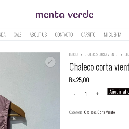
NDA
SALE
ABOUT US
CONTACTO
CARRITO
MI CUENTA
INICIO
CHALECOS CORTA VIENTO
CH
Chaleco corta vien
Bs.
25,00
Chaleco
Añadir al 
-
+
corta
viento
Categoría:
Chalecos Corta Viento
cantidad