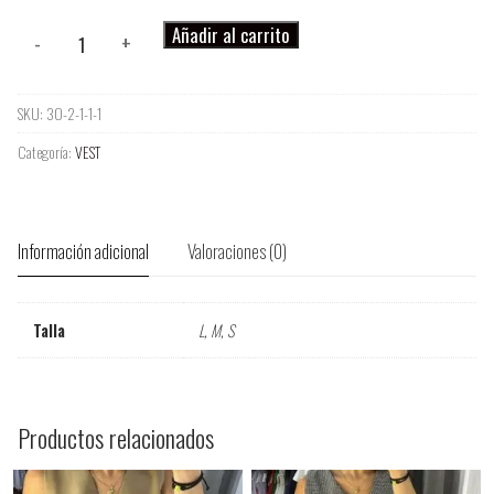
VEST
Añadir al carrito
-
+
VERDE
cantidad
SKU:
30-2-1-1-1
Categoría:
VEST
Información adicional
Valoraciones (0)
Talla
L, M, S
Productos relacionados