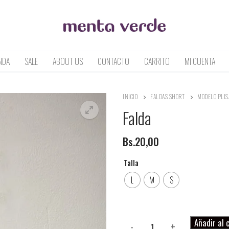
NDA
SALE
ABOUT US
CONTACTO
CARRITO
MI CUENTA
INICIO
FALDAS SHORT
MODELO PLIS
Falda
Bs.
20,00
Talla
L
M
S
Falda
Añadir al 
-
+