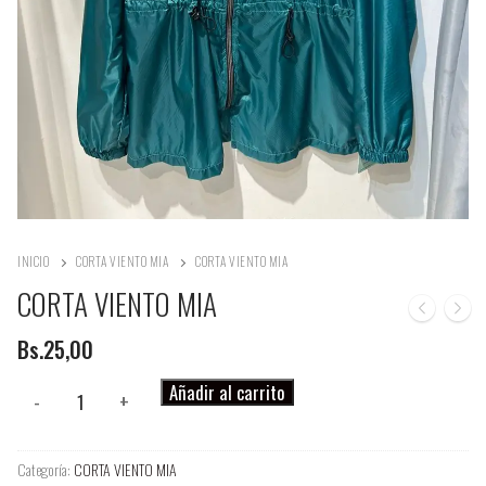
INICIO
CORTA VIENTO MIA
CORTA VIENTO MIA
CORTA VIENTO MIA
Bs.
25,00
CORTA
Añadir al carrito
-
+
VIENTO
MIA
Categoría:
CORTA VIENTO MIA
cantidad