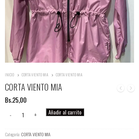
INICIO
CORTA VIENTO MIA
CORTA VIENTO MIA
CORTA VIENTO MIA
Bs.
25,00
CORTA
Añadir al carrito
-
+
VIENTO
MIA
Categoría:
CORTA VIENTO MIA
cantidad