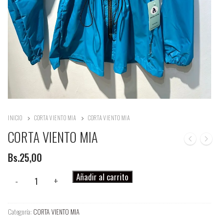
INICIO
CORTA VIENTO MIA
CORTA VIENTO MIA
CORTA VIENTO MIA
Bs.
25,00
CORTA
Añadir al carrito
-
+
VIENTO
MIA
Categoría:
CORTA VIENTO MIA
cantidad