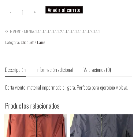
Corta
Añadir al carrito
-
+
Viento
Dama
SKU:
VERDE MENTA-1-1-1-1-1-1-1-1-1-1-2-1-1-1-1-1-1-1-1-1-1-1-2-1-1-1
cantidad
Categoría:
Chaquetas Dama
Descripción
Información adicional
Valoraciones (0)
Corta viento, material impermeable ligera. Perfecta para ejercicio y playa.
Productos relacionados