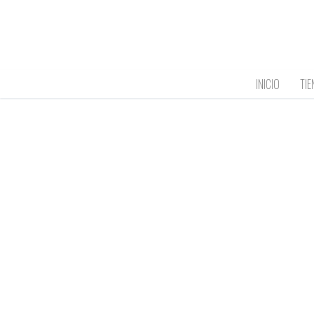
Ir
al
contenido
INICIO
TIE