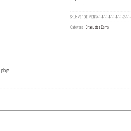
Viento
Dama
SKU:
VERDE MENTA-1-1-1-1-1-1-1-1-1-1-2-1-1-1
cantidad
Categoría:
Chaquetas Dama
 playa.