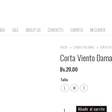
NDA
SALE
ABOUT US
CONTACTO
CARRITO
MI CUENTA
INICIO
CHAQUETAS DAMA
CORTA VI
Corta Viento Dam
Bs.
20,00
Talla
L
M
S
Corta
Añadir al carrito