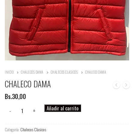
INICIO
CHALECOS DAMA
CHALECOS CLASICOS
CHALECO DAMA
CHALECO DAMA
Bs.
30,00
CHALECO
Añadir al carrito
-
+
DAMA
cantidad
Categoría:
Chalecos Clasicos