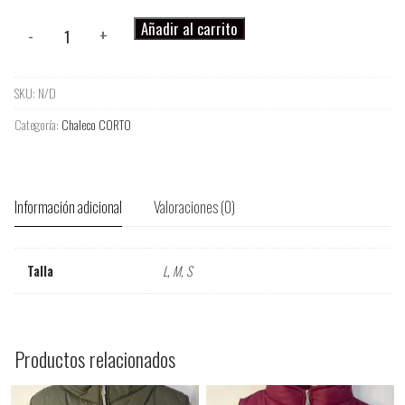
Chaleco
Añadir al carrito
-
+
Corto
Gris
SKU:
N/D
cantidad
Categoría:
Chaleco CORTO
Información adicional
Valoraciones (0)
Talla
L, M, S
Productos relacionados