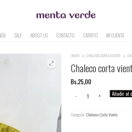
NDA
SALE
ABOUT US
CONTACTO
CARRITO
MI CUENTA
INICIO
CHALECOS CORTA VIENTO
CH
Chaleco corta vien
Bs.
25,00
Chaleco
Añadir al 
-
+
corta
viento
Categoría:
Chalecos Corta Viento
cantidad