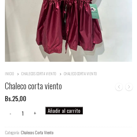
INICIO
CHALECOS CORTA VIENTO
CHALECO CORTA VIENTO
Chaleco corta viento
Bs.
25,00
Chaleco
Añadir al carrito
-
+
corta
viento
Categoría:
Chalecos Corta Viento
cantidad