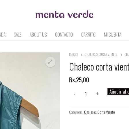
NDA
SALE
ABOUT US
CONTACTO
CARRITO
MI CUENTA
INICIO
CHALECOS CORTA VIENTO
CH
Chaleco corta vien
Bs.
25,00
Chaleco
Añadir al 
-
+
corta
viento
Categoría:
Chalecos Corta Viento
cantidad