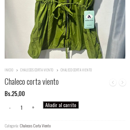
INICIO
CHALECOS CORTA VIENTO
CHALECO CORTA VIENTO
Chaleco corta viento
Bs.
25,00
Chaleco
Añadir al carrito
-
+
corta
viento
Categoría:
Chalecos Corta Viento
cantidad