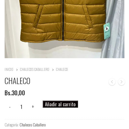
INICIO
CHALECOS CABALLERO
CHALECO
CHALECO
Bs.
30,00
CHALECO
Añadir al carrito
-
+
cantidad
Categoría:
Chalecos Caballero