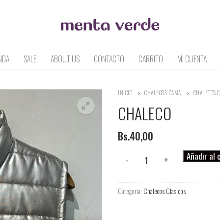
NDA
SALE
ABOUT US
CONTACTO
CARRITO
MI CUENTA
INICIO
CHALECOS DAMA
CHALECOS C
CHALECO
Bs.
40,00
CHALECO
Añadir al 
-
+
cantidad
Categoría:
Chalecos Clasicos