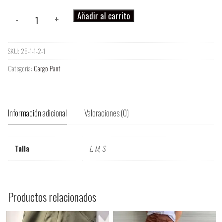
Cargo
Añadir al carrito
-
+
Pant
CUERINA
SKU:
25-1-1-2-1
cantidad
Categoría:
Cargo Pant
Información adicional
Valoraciones (0)
Talla
L, M, S
Productos relacionados