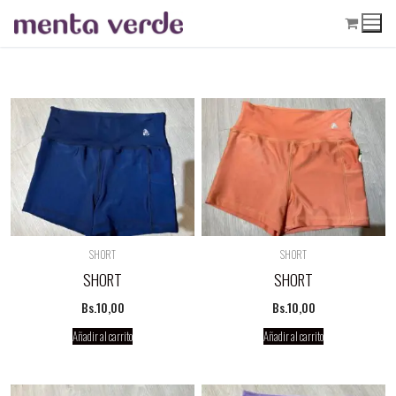
Ir
al
contenido
SHORT
SHORT
SHORT
SHORT
Bs.
10,00
Bs.
10,00
Añadir al carrito
Añadir al carrito